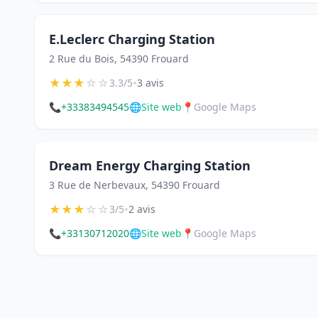
E.Leclerc Charging Station
2 Rue du Bois, 54390 Frouard
★
★
★
☆
☆
•
3.3/5
3 avis
📞
+33383494545
🌐
Site web
📍
Google Maps
Dream Energy Charging Station
3 Rue de Nerbevaux, 54390 Frouard
★
★
★
☆
☆
•
3/5
2 avis
📞
+33130712020
🌐
Site web
📍
Google Maps