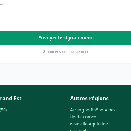
Envoyer le signalement
Gratuit et sans engagement
rand Est
Autres régions
(50)
Auvergne-Rhône-Alpes
Île-de-France
Nouvelle-Aquitaine
Occitanie