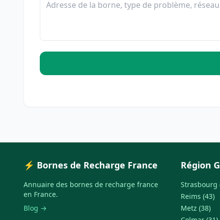
⚡ Bornes de Recharge France
Région G
Annuaire des bornes de recharge france
Strasbourg 
en France.
Reims (43)
Blog →
Metz (38)
Colmar (31)