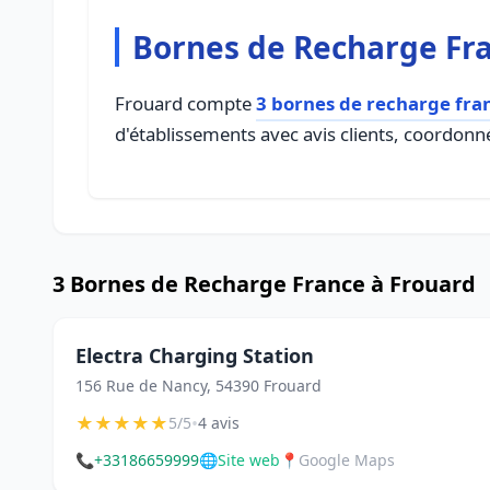
Bornes de Recharge Fra
Frouard compte
3 bornes de recharge fra
d'établissements avec avis clients, coordonné
3 Bornes de Recharge France à Frouard
Electra Charging Station
156 Rue de Nancy, 54390 Frouard
★
★
★
★
★
•
5/5
4 avis
📞
+33186659999
🌐
Site web
📍
Google Maps