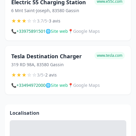
Electric 55 Charging Station
www.e55c.com
6 Mnt Saint-Joseph, 83580 Gassin
★
★
★
☆
☆
•
3.7/5
3 avis
📞
+33975891501
🌐
Site web
📍
Google Maps
Tesla Destination Charger
www.tesla.com
319 RD 98A, 83580 Gassin
★
★
★
☆
☆
•
3/5
2 avis
📞
+33494972000
🌐
Site web
📍
Google Maps
Localisation