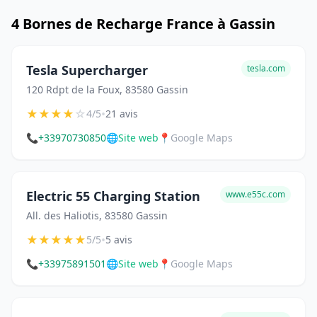
4 Bornes de Recharge France à Gassin
Tesla Supercharger
tesla.com
120 Rdpt de la Foux, 83580 Gassin
★
★
★
★
☆
•
4/5
21 avis
📞
+33970730850
🌐
Site web
📍
Google Maps
Electric 55 Charging Station
www.e55c.com
All. des Haliotis, 83580 Gassin
★
★
★
★
★
•
5/5
5 avis
📞
+33975891501
🌐
Site web
📍
Google Maps