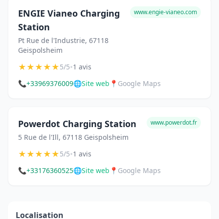
ENGIE Vianeo Charging
www.engie-vianeo.com
Station
Pt Rue de l'Industrie, 67118
Geispolsheim
★
★
★
★
★
•
5/5
1 avis
📞
+33969376009
🌐
Site web
📍
Google Maps
Powerdot Charging Station
www.powerdot.fr
5 Rue de l'Ill, 67118 Geispolsheim
★
★
★
★
★
•
5/5
1 avis
📞
+33176360525
🌐
Site web
📍
Google Maps
Localisation