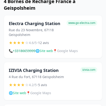
4 Bornes de Recharge France à
Geispolsheim
Electra Charging Station
www.go-electra.com
Rue du 23 Novembre, 67118
Geispolsheim
★
★
★
★
☆
•
4.6/5
12 avis
📞
+33186659999
🌐
Site web
📍
Google Maps
IZIVIA Charging Station
izivia.com
4 Rue du Fort, 67118 Geispolsheim
★
★
★
★
☆
•
4.2/5
5 avis
🌐
Site web
📍
Google Maps