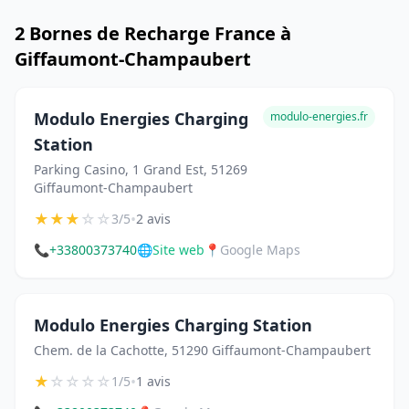
2 Bornes de Recharge France à
Giffaumont-Champaubert
Modulo Energies Charging
modulo-energies.fr
Station
Parking Casino, 1 Grand Est, 51269
Giffaumont-Champaubert
★
★
★
☆
☆
•
3/5
2 avis
📞
+33800373740
🌐
Site web
📍
Google Maps
Modulo Energies Charging Station
Chem. de la Cachotte, 51290 Giffaumont-Champaubert
★
☆
☆
☆
☆
•
1/5
1 avis