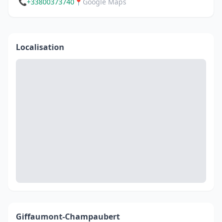
📞
+33800373740
📍
Google Maps
Localisation
Giffaumont-Champaubert