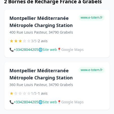
2 Bornes de Recharge France à Grabels
Montpellier Méditerranée
www.e-totem.fr
Métropole Charging Station
400 Rue Louis Pasteur, 34790 Grabels
★
★
★
☆
☆
•
3/5
2 avis
📞
+33428044205
🌐
Site web
📍
Google Maps
Montpellier Méditerranée
www.e-totem.fr
Métropole Charging Station
360 Rue Louis Pasteur, 34790 Grabels
★
☆
☆
☆
☆
•
1/5
1 avis
📞
+33428044205
🌐
Site web
📍
Google Maps