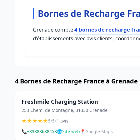
Bornes de Recharge Fr
Grenade compte
4 bornes de recharge fr
d'établissements avec avis clients, coordonné
4 Bornes de Recharge France à Grenade
Freshmile Charging Station
253 Chem. de Montagne, 31330 Grenade
★
★
★
★
★
•
5/5
1 avis
📞
+33388688458
🌐
Site web
📍
Google Maps