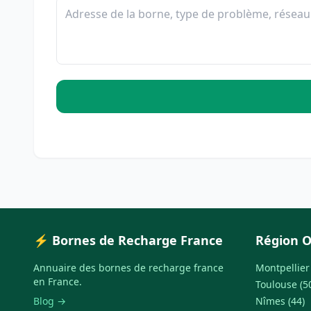
⚡ Bornes de Recharge France
Région O
Annuaire des bornes de recharge france
Montpellier 
en France.
Toulouse (5
Blog →
Nîmes (44)