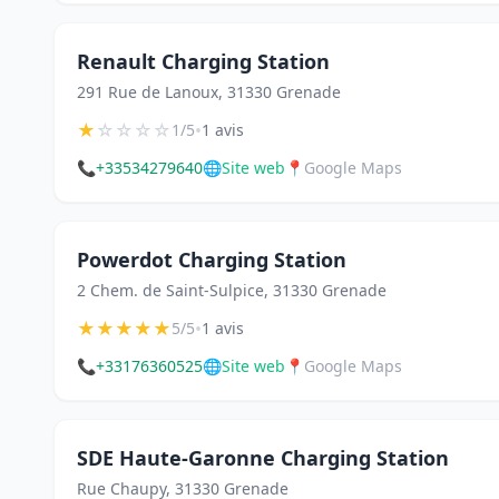
Renault Charging Station
291 Rue de Lanoux, 31330 Grenade
★
☆
☆
☆
☆
•
1/5
1 avis
📞
+33534279640
🌐
Site web
📍
Google Maps
Powerdot Charging Station
2 Chem. de Saint-Sulpice, 31330 Grenade
★
★
★
★
★
•
5/5
1 avis
📞
+33176360525
🌐
Site web
📍
Google Maps
SDE Haute-Garonne Charging Station
Rue Chaupy, 31330 Grenade