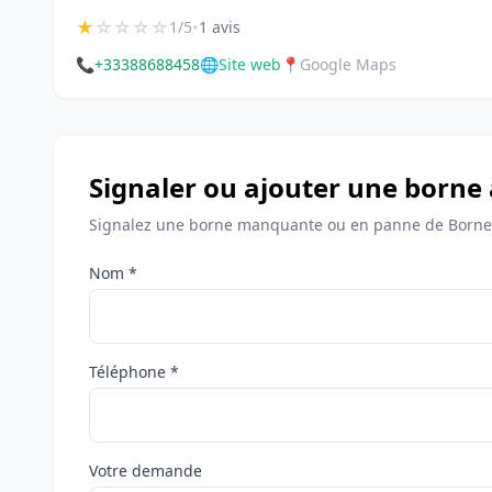
★
☆
☆
☆
☆
•
1/5
1 avis
📞
+33388688458
🌐
Site web
📍
Google Maps
Signaler ou ajouter une borne
Signalez une borne manquante ou en panne de Bornes
Nom *
Téléphone *
Votre demande