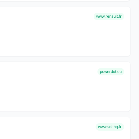
www.renault.fr
powerdot.eu
www.sdehg.fr