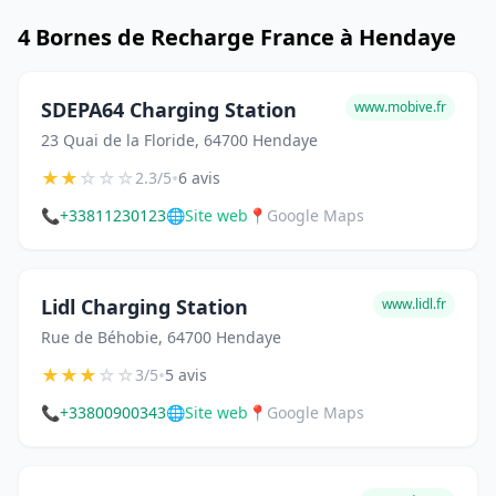
4 Bornes de Recharge France à Hendaye
SDEPA64 Charging Station
www.mobive.fr
23 Quai de la Floride, 64700 Hendaye
★
★
☆
☆
☆
•
2.3/5
6 avis
📞
+33811230123
🌐
Site web
📍
Google Maps
Lidl Charging Station
www.lidl.fr
Rue de Béhobie, 64700 Hendaye
★
★
★
☆
☆
•
3/5
5 avis
📞
+33800900343
🌐
Site web
📍
Google Maps