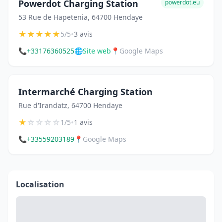
Powerdot Charging Station
powerdot.eu
53 Rue de Hapetenia, 64700 Hendaye
★
★
★
★
★
•
5/5
3 avis
📞
+33176360525
🌐
Site web
📍
Google Maps
Intermarché Charging Station
Rue d'Irandatz, 64700 Hendaye
★
☆
☆
☆
☆
•
1/5
1 avis
📞
+33559203189
📍
Google Maps
Localisation