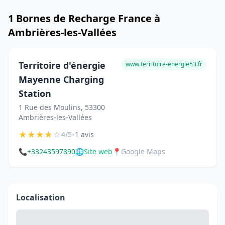
1 Bornes de Recharge France à
Ambrières-les-Vallées
Territoire d'énergie
www.territoire-energie53.fr
Mayenne Charging
Station
1 Rue des Moulins, 53300
Ambrières-les-Vallées
★
★
★
★
☆
•
4/5
1 avis
📞
+33243597890
🌐
Site web
📍
Google Maps
Localisation