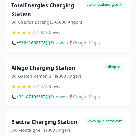
TotalEnergies Charging
store.totalenergies.fr
Station
Bd Charles Barangé, 49000 Angers
★
★
★
★
☆
•
3.8/5
6 avis
📞
+33241662778
🌐
Site web
📍
Google Maps
Allego Charging Station
allego.eu
Bd Gaston Ramon 3, 49000 Angers
★
★
★
★
☆
•
4.2/5
5 avis
📞
+33187406657
🌐
Site web
📍
Google Maps
Electra Charging Station
www.go-electra.com
Av. Montaigne, 49000 Angers