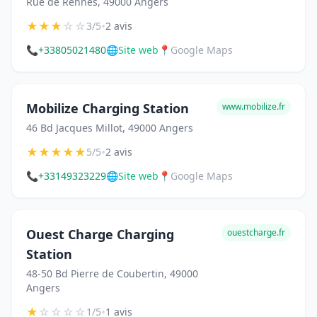
Rue de Rennes, 49000 Angers
★
★
★
☆
☆
•
3/5
2 avis
📞
+33805021480
🌐
Site web
📍
Google Maps
Mobilize Charging Station
www.mobilize.fr
46 Bd Jacques Millot, 49000 Angers
★
★
★
★
★
•
5/5
2 avis
📞
+33149323229
🌐
Site web
📍
Google Maps
Ouest Charge Charging
ouestcharge.fr
Station
48-50 Bd Pierre de Coubertin, 49000
Angers
★
☆
☆
☆
☆
•
1/5
1 avis