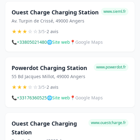
Ouest Charge Charging Station
www.sieml.fr
Av. Turpin de Crissé, 49000 Angers
★
★
★
☆
☆
•
3/5
2 avis
📞
+33805021480
🌐
Site web
📍
Google Maps
Powerdot Charging Station
www.powerdot.fr
55 Bd Jacques Millot, 49000 Angers
★
★
★
☆
☆
•
3/5
2 avis
📞
+33176360525
🌐
Site web
📍
Google Maps
Ouest Charge Charging
www.ouestcharge.fr
Station