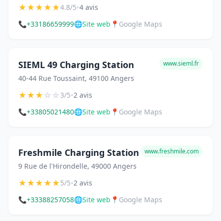
★
★
★
★
★
•
4.8/5
4 avis
📞
+33186659999
🌐
Site web
📍
Google Maps
SIEML 49 Charging Station
www.sieml.fr
40-44 Rue Toussaint, 49100 Angers
★
★
★
☆
☆
•
3/5
2 avis
📞
+33805021480
🌐
Site web
📍
Google Maps
Freshmile Charging Station
www.freshmile.com
9 Rue de l'Hirondelle, 49000 Angers
★
★
★
★
★
•
5/5
2 avis
📞
+33388257058
🌐
Site web
📍
Google Maps