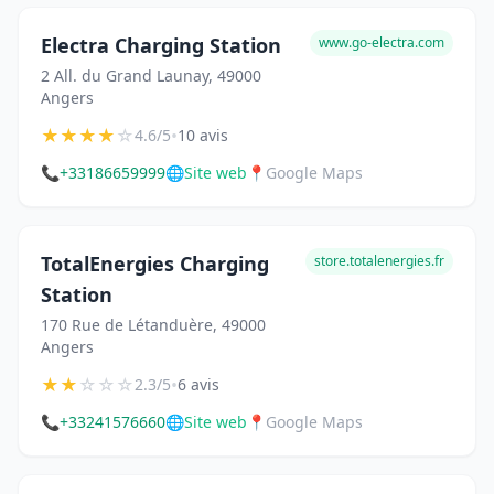
Electra Charging Station
www.go-electra.com
2 All. du Grand Launay, 49000
Angers
★
★
★
★
☆
•
4.6/5
10 avis
📞
+33186659999
🌐
Site web
📍
Google Maps
TotalEnergies Charging
store.totalenergies.fr
Station
170 Rue de Létanduère, 49000
Angers
★
★
☆
☆
☆
•
2.3/5
6 avis
📞
+33241576660
🌐
Site web
📍
Google Maps