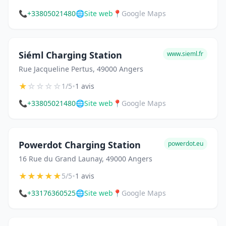
📞
+33805021480
🌐
Site web
📍
Google Maps
Siéml Charging Station
www.sieml.fr
Rue Jacqueline Pertus, 49000 Angers
★
☆
☆
☆
☆
•
1/5
1 avis
📞
+33805021480
🌐
Site web
📍
Google Maps
Powerdot Charging Station
powerdot.eu
16 Rue du Grand Launay, 49000 Angers
★
★
★
★
★
•
5/5
1 avis
📞
+33176360525
🌐
Site web
📍
Google Maps