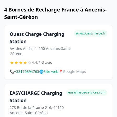
4 Bornes de Recharge France à Ancenis-
Saint-Géréon
Ouest Charge Charging
www.ouestcharge.fr
Station
Av. des Alliés, 44150 Ancenis-Saint-
Géréon
★
★
★
★
☆
•
4.4/5
8 avis
📞
+33170394765
🌐
Site web
📍
Google Maps
EASYCHARGE Charging
easycharge-services.com
Station
273 Bd de la Prairie 216, 44150
Ancenis-Saint-Géréon