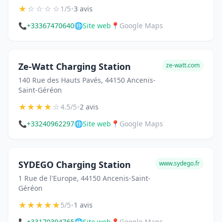
★
☆
☆
☆
☆
•
1/5
3 avis
📞
+33367470640
🌐
Site web
📍
Google Maps
Ze-Watt Charging Station
ze-watt.com
140 Rue des Hauts Pavés, 44150 Ancenis-
Saint-Géréon
★
★
★
★
☆
•
4.5/5
2 avis
📞
+33240962297
🌐
Site web
📍
Google Maps
SYDEGO Charging Station
www.sydego.fr
1 Rue de l'Europe, 44150 Ancenis-Saint-
Géréon
★
★
★
★
★
•
5/5
1 avis
📞
+33170394765
🌐
Site web
📍
Google Maps