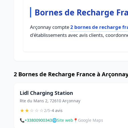
Bornes de Recharge Fr
Arçonnay compte
2 bornes de recharge fr
d'établissements avec avis clients, coordonné
2 Bornes de Recharge France à Arçonna
Lidl Charging Station
Rte du Mans 2, 72610 Arçonnay
★
★
☆
☆
☆
•
2/5
4 avis
📞
+33800900343
🌐
Site web
📍
Google Maps