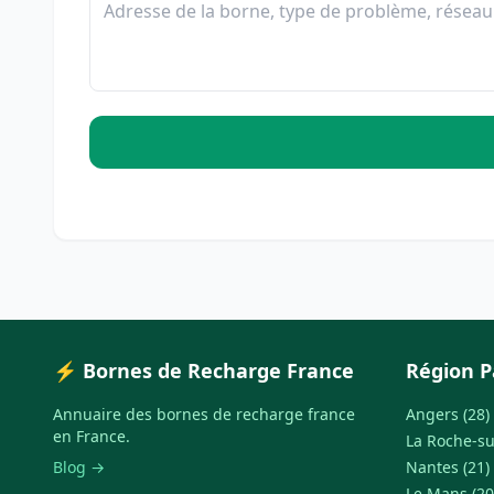
⚡ Bornes de Recharge France
Région P
Annuaire des bornes de recharge france
Angers (28)
en France.
La Roche-su
Blog →
Nantes (21)
Le Mans (20