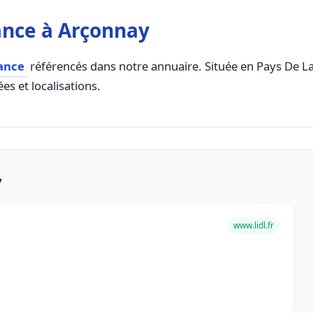
ance à Arçonnay
ance
référencés dans notre annuaire. Située en Pays De La L
es et localisations.
y
www.lidl.fr