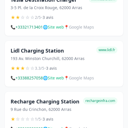
3-5 Pl. de la Croix Rouge, 62000 Arras
★
★
☆
☆
☆
•
2/5
3 avis
📞
+33321713401
🌐
Site web
📍
Google Maps
Lidl Charging Station
www.lidl.fr
193 Av. Winston Churchill, 62000 Arras
★
★
★
☆
☆
•
3.3/5
3 avis
📞
+33388257058
🌐
Site web
📍
Google Maps
Recharge Charging Station
rechargeinfra.com
9 Rue du Crinchon, 62000 Arras
★
☆
☆
☆
☆
•
1/5
3 avis