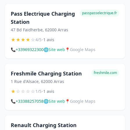
Pass Electrique Charging
passpasselectrique.fr
Station
47 Bd Faidherbe, 62000 Arras
★
★
★
★
☆
•
4/5
1 avis
📞
+33969322300
🌐
Site web
📍
Google Maps
Freshmile Charging Station
freshmile.com
1 Rue d'Alsace, 62000 Arras
★
☆
☆
☆
☆
•
1/5
1 avis
📞
+33388257058
🌐
Site web
📍
Google Maps
Renault Charging Station