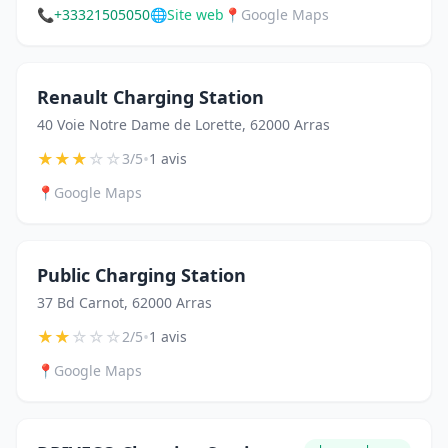
📞
+33321505050
🌐
Site web
📍
Google Maps
Renault Charging Station
40 Voie Notre Dame de Lorette, 62000 Arras
★
★
★
☆
☆
•
3/5
1 avis
📍
Google Maps
Public Charging Station
37 Bd Carnot, 62000 Arras
★
★
☆
☆
☆
•
2/5
1 avis
📍
Google Maps