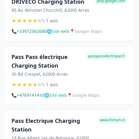
DRIVECO Charging Station
play.google.com
95 Av. Winston Churchill, 62000 Arras
★
★
★
★
★
•
5/5
1 avis
📞
+33972562680
🌐
Site web
📍
Google Maps
Pass Pass électrique
passpasselectrique.fr
Charging Station
30 Bd Crespel, 62000 Arras
★
★
★
★
★
•
5/5
1 avis
📞
+4769141410
🌐
Site web
📍
Google Maps
Pass Electrique Charging
www.fortum.in
Station
19 Rue Albert 1er de Belgique, 62000