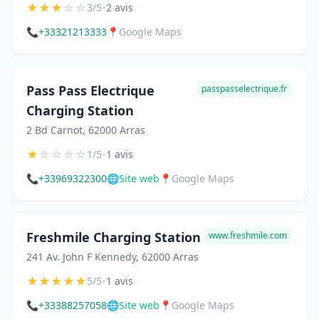
★
★
★
☆
☆
•
3/5
2 avis
📞
+33321213333
📍
Google Maps
Pass Pass Electrique
passpasselectrique.fr
Charging Station
2 Bd Carnot, 62000 Arras
★
☆
☆
☆
☆
•
1/5
1 avis
📞
+33969322300
🌐
Site web
📍
Google Maps
Freshmile Charging Station
www.freshmile.com
241 Av. John F Kennedy, 62000 Arras
★
★
★
★
★
•
5/5
1 avis
📞
+33388257058
🌐
Site web
📍
Google Maps