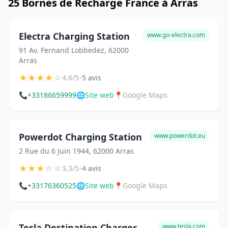
25 Bornes de Recharge France à Arras
Electra Charging Station
www.go-electra.com
91 Av. Fernand Lobbedez, 62000
Arras
★
★
★
★
☆
•
4.6/5
5 avis
📞
+33186659999
🌐
Site web
📍
Google Maps
Powerdot Charging Station
www.powerdot.eu
2 Rue du 6 Juin 1944, 62000 Arras
★
★
★
☆
☆
•
3.3/5
4 avis
📞
+33176360525
🌐
Site web
📍
Google Maps
Tesla Destination Charger
www.tesla.com