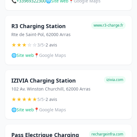
📞
+33969322300
🌐
Site web
📍
Google Maps
R3 Charging Station
www.r3-charge.fr
Rte de Saint-Pol, 62000 Arras
★
★
★
☆
☆
•
3/5
2 avis
🌐
Site web
📍
Google Maps
IZIVIA Charging Station
izivia.com
102 Av. Winston Churchill, 62000 Arras
★
★
★
★
★
•
5/5
2 avis
🌐
Site web
📍
Google Maps
Pass Electrique Charging
rechargeinfra.com