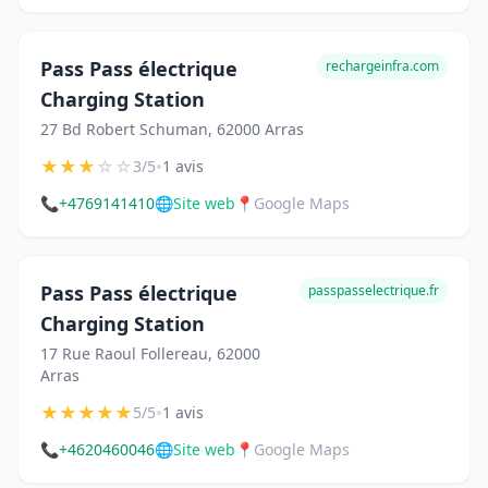
Pass Pass électrique
rechargeinfra.com
Charging Station
27 Bd Robert Schuman, 62000 Arras
★
★
★
☆
☆
•
3/5
1 avis
📞
+4769141410
🌐
Site web
📍
Google Maps
Pass Pass électrique
passpasselectrique.fr
Charging Station
17 Rue Raoul Follereau, 62000
Arras
★
★
★
★
★
•
5/5
1 avis
📞
+4620460046
🌐
Site web
📍
Google Maps