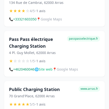
134 Rue de Cambrai, 62000 Arras
★
★
★
★
☆
•
4/5
1 avis
📞
+33321603350
📍
Google Maps
Pass Pass électrique
passpasselectrique.fr
Charging Station
4 Pl. Guy Mollet, 62000 Arras
★
☆
☆
☆
☆
•
1/5
1 avis
📞
+4620460046
🌐
Site web
📍
Google Maps
Public Charging Station
www.arras.fr
70 Grand'Place, 62000 Arras
★
★
★
★
★
•
5/5
1 avis