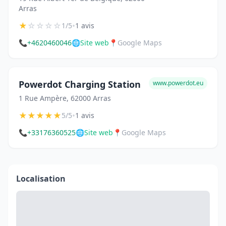
Arras
★
☆
☆
☆
☆
•
1/5
1 avis
📞
+4620460046
🌐
Site web
📍
Google Maps
Powerdot Charging Station
www.powerdot.eu
1 Rue Ampère, 62000 Arras
★
★
★
★
★
•
5/5
1 avis
📞
+33176360525
🌐
Site web
📍
Google Maps
Localisation