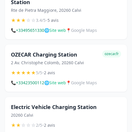
Station
Rte de Pietra Maggiore, 20260 Calvi
★
★
★
☆
☆
•
3.4/5
5 avis
📞
+33495651330
🌐
Site web
📍
Google Maps
OZECAR Charging Station
ozecar.fr
2 Av. Christophe Colomb, 20260 Calvi
★
★
★
★
★
•
5/5
2 avis
📞
+33423500112
🌐
Site web
📍
Google Maps
Electric Vehicle Charging Station
20260 Calvi
★
★
☆
☆
☆
•
2/5
2 avis