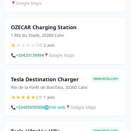
📍
Google Maps
OZECAR Charging Station
1 Rte du Stade, 20260 Calvi
★
☆
☆
☆
☆
•
1/5
2 avis
📞
+33420139994
📍
Google Maps
Tesla Destination Charger
www.tesla.com
Rte de la Forêt de Bonifato, 20260 Calvi
★
★
★
★
★
•
5/5
1 avis
📞
+33495659300
🌐
Site web
📍
Google Maps
www.tesla.com