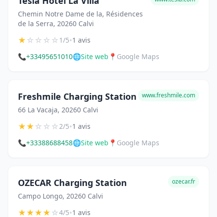
Tesla Hôtel La Villa
Chemin Notre Dame de la, Résidences
de la Serra, 20260 Calvi
★
☆
☆
☆
☆
•
1/5
1 avis
📞
+33495651010
🌐
Site web
📍
Google Maps
Freshmile Charging Station
www.freshmile.com
66 La Vacaja, 20260 Calvi
★
★
☆
☆
☆
•
2/5
1 avis
📞
+33388688458
🌐
Site web
📍
Google Maps
OZECAR Charging Station
ozecar.fr
Campo Longo, 20260 Calvi
★
★
★
★
☆
•
4/5
1 avis