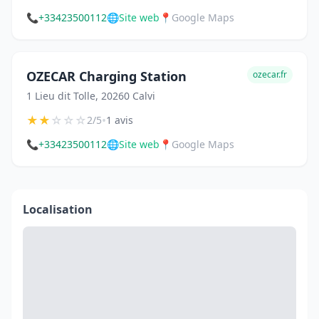
📞
+33423500112
🌐
Site web
📍
Google Maps
OZECAR Charging Station
ozecar.fr
1 Lieu dit Tolle, 20260 Calvi
★
★
☆
☆
☆
•
2/5
1 avis
📞
+33423500112
🌐
Site web
📍
Google Maps
Localisation