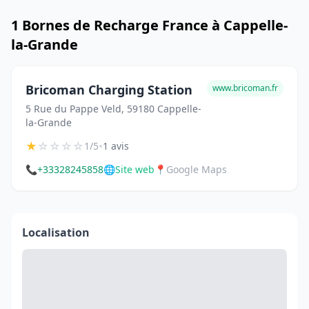
1 Bornes de Recharge France à Cappelle-
la-Grande
Bricoman Charging Station
www.bricoman.fr
5 Rue du Pappe Veld, 59180 Cappelle-
la-Grande
★
☆
☆
☆
☆
•
1/5
1 avis
📞
+33328245858
🌐
Site web
📍
Google Maps
Localisation