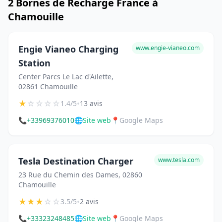
2 Bornes de Recharge France à
Chamouille
Engie Vianeo Charging
www.engie-vianeo.com
Station
Center Parcs Le Lac d'Ailette,
02861 Chamouille
★
☆
☆
☆
☆
•
1.4/5
13 avis
📞
+33969376010
🌐
Site web
📍
Google Maps
Tesla Destination Charger
www.tesla.com
23 Rue du Chemin des Dames, 02860
Chamouille
★
★
★
☆
☆
•
3.5/5
2 avis
📞
+33323248485
🌐
Site web
📍
Google Maps