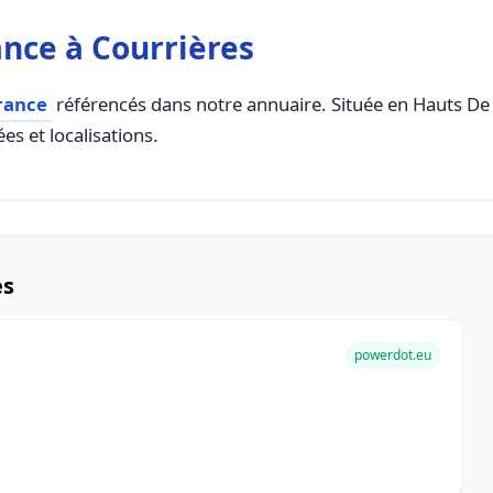
nce à Courrières
rance
référencés dans notre annuaire. Située en Hauts De F
es et localisations.
es
powerdot.eu