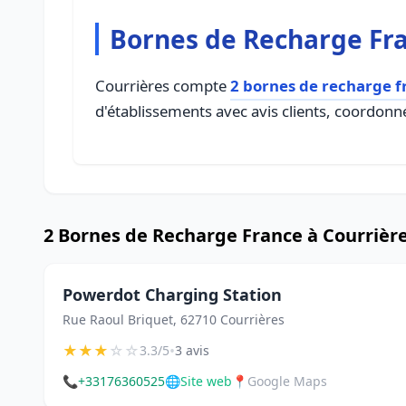
Bornes de Recharge Fra
Courrières compte
2 bornes de recharge f
d'établissements avec avis clients, coordonné
2 Bornes de Recharge France à Courrièr
Powerdot Charging Station
Rue Raoul Briquet, 62710 Courrières
★
★
★
☆
☆
•
3.3/5
3 avis
📞
+33176360525
🌐
Site web
📍
Google Maps