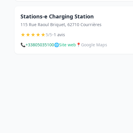
Stations-e Charging Station
115 Rue Raoul Briquet, 62710 Courrières
★
★
★
★
★
•
5/5
1 avis
📞
+33805035100
🌐
Site web
📍
Google Maps