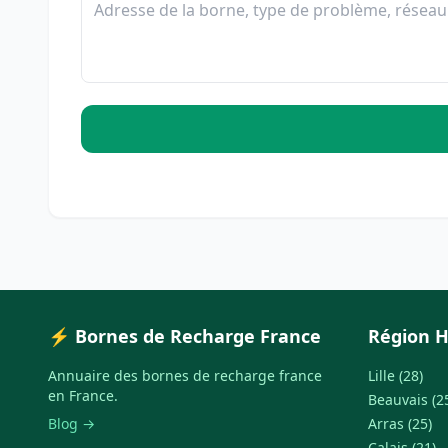
⚡ Bornes de Recharge France
Région H
Annuaire des bornes de recharge france
Lille (28)
en France.
Beauvais (2
Blog →
Arras (25)
Calais (21)