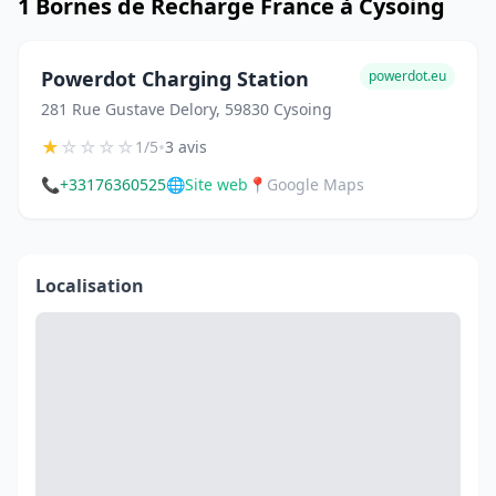
1 Bornes de Recharge France à Cysoing
Powerdot Charging Station
powerdot.eu
281 Rue Gustave Delory, 59830 Cysoing
★
☆
☆
☆
☆
•
1/5
3 avis
📞
+33176360525
🌐
Site web
📍
Google Maps
Localisation