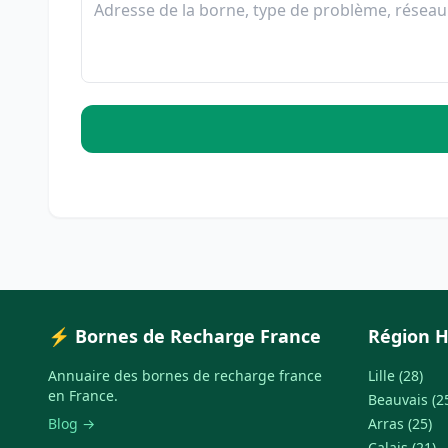
⚡ Bornes de Recharge France
Région H
Annuaire des bornes de recharge france
Lille (28)
en France.
Beauvais (2
Blog →
Arras (25)
Calais (21)