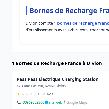
Bornes de Recharge Fra
Divion compte
1 bornes de recharge fran
d'établissements avec avis clients, coordonné
1 Bornes de Recharge France à Divion
Pass Pass Electrique Charging Station
47B Rue Pasteur, 62460 Divion
★
☆
☆
☆
☆
•
1/5
1 avis
📞
+33969322300
🌐
Site web
📍
Google Maps