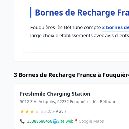
Bornes de Recharge Fra
Fouquières-lès-Béthune compte
3 bornes d
large choix d'établissements avec avis client
3 Bornes de Recharge France à Fouquièr
Freshmile Charging Station
5012 Z.A. Actipolis, 62232 Fouquières-lès-Béthune
★
★
★
☆
☆
•
3.2/5
9 avis
📞
+33388688458
🌐
Site web
📍
Google Maps