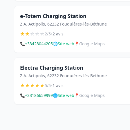
e-Totem Charging Station
Z.A. Actipolis, 62232 Fouquières-lès-Béthune
★
★
☆
☆
☆
•
2/5
2 avis
📞
+33428044205
🌐
Site web
📍
Google Maps
Electra Charging Station
Z.A. Actipolis, 62232 Fouquières-lès-Béthune
★
★
★
★
★
•
5/5
1 avis
📞
+33186659999
🌐
Site web
📍
Google Maps