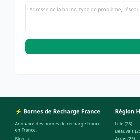
⚡ Bornes de Recharge France
Région H
Annuaire des bornes de recharge france
Lille (28)
en France.
Beauvais (2
Blog →
Arras (25)