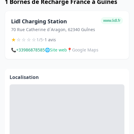
1 Bornes de Recharge France à Guînes
Lidl Charging Station
www.lidl.fr
70 Rue Catherine d´Aragon, 62340 Guînes
★
☆
☆
☆
☆
•
1/5
1 avis
📞
+33986878585
🌐
Site web
📍
Google Maps
Localisation