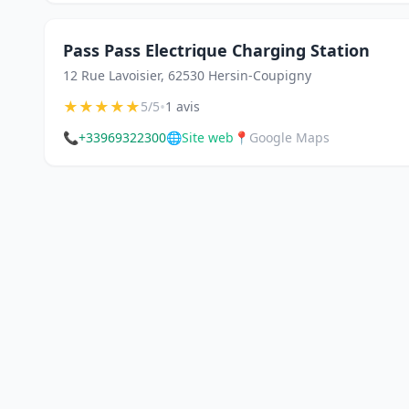
Pass Pass Electrique Charging Station
12 Rue Lavoisier, 62530 Hersin-Coupigny
★
★
★
★
★
•
5/5
1 avis
📞
+33969322300
🌐
Site web
📍
Google Maps