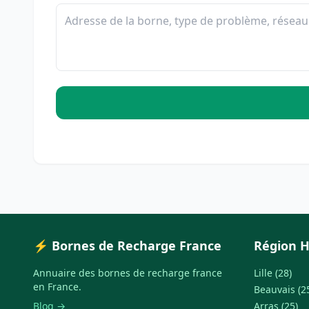
⚡ Bornes de Recharge France
Région H
Annuaire des bornes de recharge france
Lille (28)
en France.
Beauvais (2
Blog →
Arras (25)