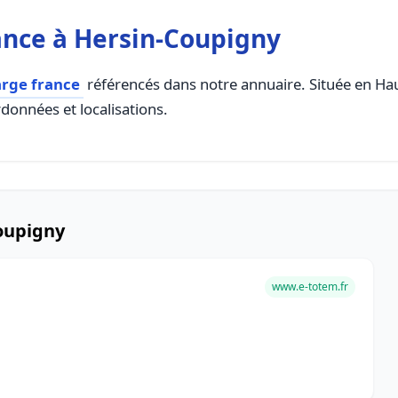
ance à Hersin-Coupigny
arge france
référencés dans notre annuaire. Située en Haut
rdonnées et localisations.
oupigny
www.e-totem.fr