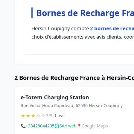
Bornes de Recharge Fr
Hersin-Coupigny compte
2 bornes de rech
choix d'établissements avec avis clients, coo
2 Bornes de Recharge France à Hersin-C
e-Totem Charging Station
Rue Victor Hugo Rapideau, 62530 Hersin-Coupigny
★
★
★
☆
☆
•
3/5
1 avis
📞
+33428044205
🌐
Site web
📍
Google Maps