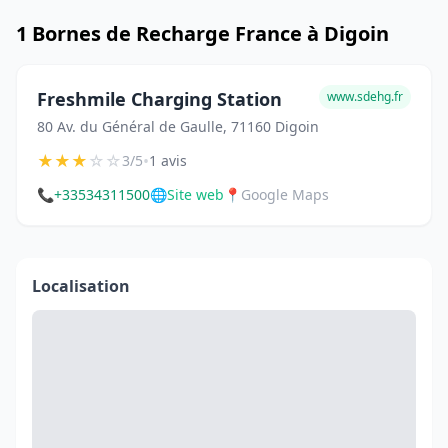
1 Bornes de Recharge France à Digoin
Freshmile Charging Station
www.sdehg.fr
80 Av. du Général de Gaulle, 71160 Digoin
★
★
★
☆
☆
•
3/5
1 avis
📞
+33534311500
🌐
Site web
📍
Google Maps
Localisation